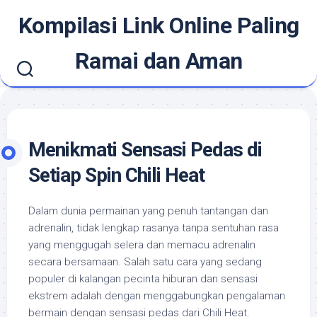
Skip
Kompilasi Link Online Paling
to
content
Ramai dan Aman
Menikmati Sensasi Pedas di
Setiap Spin Chili Heat
Dalam dunia permainan yang penuh tantangan dan
adrenalin, tidak lengkap rasanya tanpa sentuhan rasa
yang menggugah selera dan memacu adrenalin
secara bersamaan. Salah satu cara yang sedang
populer di kalangan pecinta hiburan dan sensasi
ekstrem adalah dengan menggabungkan pengalaman
bermain dengan sensasi pedas dari Chili Heat.