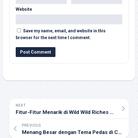
Website
Save my name, email, and website in this
browser for the next time I comment.
NEXT
Fitur-Fitur Menarik di Wild Wild Riches Megaways
PREVIOUS
Menang Besar dengan Tema Pedas di Chili Heat