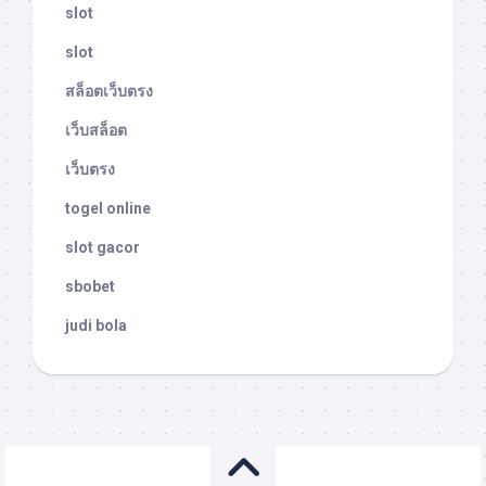
slot
slot
สล็อตเว็บตรง
เว็บสล็อต
เว็บตรง
togel online
slot gacor
sbobet
judi bola