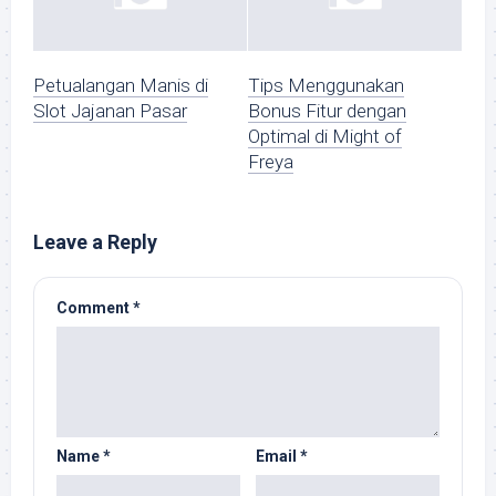
Petualangan Manis di
Tips Menggunakan
Slot Jajanan Pasar
Bonus Fitur dengan
Optimal di Might of
Freya
Leave a Reply
Comment
*
Name
*
Email
*