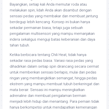
Bayangkan, setiap kali Anda memutar roda atau
melakukan spin, lidah Anda akan disambut dengan
sensasi pedas yang membakar dan membuat jantung
berdegup lebih kencang. Konsep ini bukan hanya
sekadar permainan biasa, tetapi juga sebuah
pengalaman multisensori yang mampu memanjakan
indera sekaligus menguji batas keberanian dan daya
tahan tubuh.
Ketika berbicara tentang Chili Heat, tidak hanya
sekadar rasa pedas biasa. Variasi rasa pedas yang
dihadirkan dalam setiap spin dirancang secara cermat
untuk memberikan sensasi berlapis, mulai dari pedas
ringan yang membangkitkan semangat, hingga pedas
ekstrem yang mampu membuat tubuh berkeringat dan
mata berair. Sensasi ini mampu meningkatkan
adrenaline dan membuat pengalaman bermain
menjadi lebih hidup dan menantang. Para pemain tidak
hanya berkompetisi untuk mendapatkan kemenangan