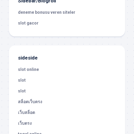
Sidebar/Blogroll
deneme bonusu veren siteler
slot gacor
sideside
slot online
slot
slot
สล็อตเว็บตรง
เว็บสล็อต
เว็บตรง