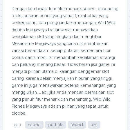
Dengan kombinasi fitur-fitur menarik seperti cascading
reels, putaran bonus yang variatif, simbol liar yang
berkembang, dan pengganda kemenangan, Wild Wild
Riches Megaways benar-benar menawarkan
pengalaman slot yang lengkap dan menghibur.
Mekanisme Megaways yang dinamis memberikan
variasi besar dalam setiap putaran, sementara fitur
bonus dan simbol liar menambah kedalaman strategi
dan peluang menang besar. Tidak heran jika game ini
menjadi pilihan utama di kalangan penggemar slot
daring, karena selain menyajikan hiburan yang tinggi,
game ini juga menawarkan potensi kemenangan yang
menggiurkan. Jadi, jika Anda mencari permainan slot
yang penuh fitur menarik dan menantang, Wild Wild
Riches Megaways adalah pilihan yang tepat untuk
dicoba.
Tags:
casino
judi bola
sbobet
slot