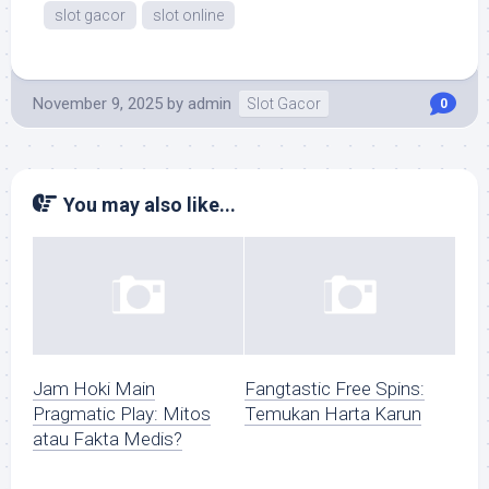
slot gacor
slot online
November 9, 2025
by
admin
Slot Gacor
0
You may also like...
Jam Hoki Main
Fangtastic Free Spins:
Pragmatic Play: Mitos
Temukan Harta Karun
atau Fakta Medis?