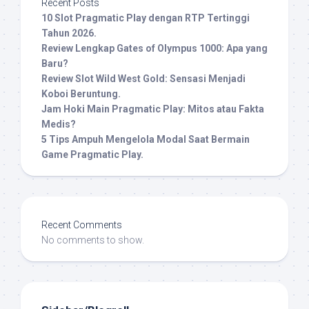
Recent Posts
10 Slot Pragmatic Play dengan RTP Tertinggi
Tahun 2026.
Review Lengkap Gates of Olympus 1000: Apa yang
Baru?
Review Slot Wild West Gold: Sensasi Menjadi
Koboi Beruntung.
Jam Hoki Main Pragmatic Play: Mitos atau Fakta
Medis?
5 Tips Ampuh Mengelola Modal Saat Bermain
Game Pragmatic Play.
Recent Comments
No comments to show.