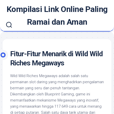
Skip
Kompilasi Link Online Paling
to
content
Ramai dan Aman
Fitur-Fitur Menarik di Wild Wild
Riches Megaways
Wild Wild Riches Megaways adalah salah satu
permainan slot daring yang menghadirkan pengalaman
bermain yang seru dan penuh tantangan.
Dikembangkan oleh Blueprint Gaming, game ini
memanfaatkan mekanisme Megaways yang inovatif,
yang menawarkan hingga 117.649 cara untuk menang
di setiap putaran. Salah satu daya tarik utama dari