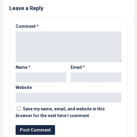
Leave a Reply
Comment
*
Name
*
Email
*
Website
Save my name, email, and website in this
browser for the next time I comment.