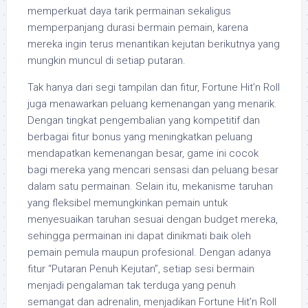
memperkuat daya tarik permainan sekaligus
memperpanjang durasi bermain pemain, karena
mereka ingin terus menantikan kejutan berikutnya yang
mungkin muncul di setiap putaran.
Tak hanya dari segi tampilan dan fitur, Fortune Hit’n Roll
juga menawarkan peluang kemenangan yang menarik.
Dengan tingkat pengembalian yang kompetitif dan
berbagai fitur bonus yang meningkatkan peluang
mendapatkan kemenangan besar, game ini cocok
bagi mereka yang mencari sensasi dan peluang besar
dalam satu permainan. Selain itu, mekanisme taruhan
yang fleksibel memungkinkan pemain untuk
menyesuaikan taruhan sesuai dengan budget mereka,
sehingga permainan ini dapat dinikmati baik oleh
pemain pemula maupun profesional. Dengan adanya
fitur “Putaran Penuh Kejutan”, setiap sesi bermain
menjadi pengalaman tak terduga yang penuh
semangat dan adrenalin, menjadikan Fortune Hit’n Roll