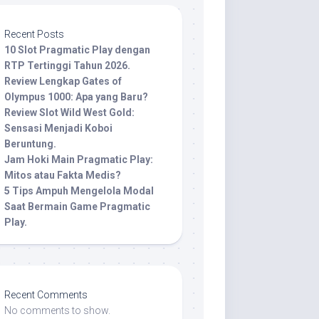
Recent Posts
10 Slot Pragmatic Play dengan
RTP Tertinggi Tahun 2026.
Review Lengkap Gates of
Olympus 1000: Apa yang Baru?
Review Slot Wild West Gold:
Sensasi Menjadi Koboi
Beruntung.
Jam Hoki Main Pragmatic Play:
Mitos atau Fakta Medis?
5 Tips Ampuh Mengelola Modal
Saat Bermain Game Pragmatic
Play.
Recent Comments
No comments to show.