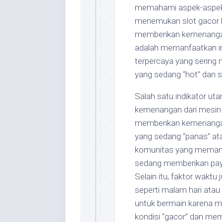
memahami aspek-aspek
menemukan slot gacor ha
memberikan kemenangan.
adalah memanfaatkan inf
terpercaya yang sering
yang sedang “hot” dan 
Salah satu indikator utam
kemenangan dari mesin t
memberikan kemenangan
yang sedang “panas” ata
komunitas yang memant
sedang memberikan payo
Selain itu, faktor waktu
seperti malam hari atau 
untuk bermain karena m
kondisi “gacor” dan mem