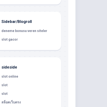
Sidebar/Blogroll
deneme bonusu veren siteler
slot gacor
sideside
slot online
slot
slot
สล็อตเว็บตรง