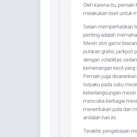
Oleh karena itu, pemain 
melakukan riset untuk m
Selain memperhatikan tre
penting adalah memaham
Mesin slot gacor biasany
putaran gratis, jackpot p
dengan volatilitas sed
kemenangan kecil yang 
Pemain juga disarankan
terpaku pada satu mesi
keberlangsungan mesin 
mencoba berbagai mesin
menentukan pola dan me
andalan hari ini.
Terakhir, pengelolaan mo