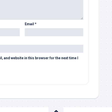
Email
*
 and website in this browser for the next time I