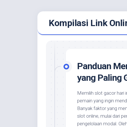
Skip
Kompilasi Link Onl
to
content
Panduan Memi
yang Paling 
Memilih slot gacor hari 
pemain yang ingin men
Banyak faktor yang mem
slot online, mulai dari 
pengelolaan modal. Oleh