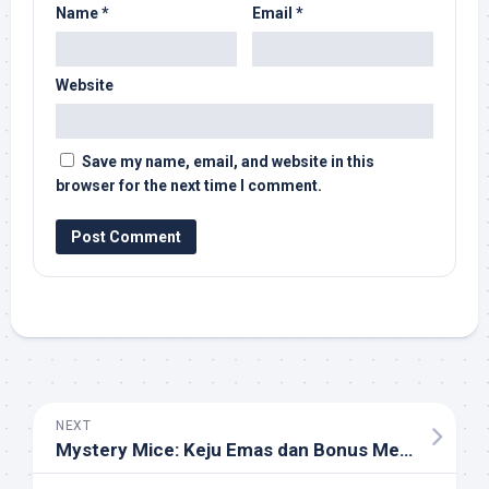
Name
*
Email
*
Website
Save my name, email, and website in this
browser for the next time I comment.
NEXT
Mystery Mice: Keju Emas dan Bonus Menarik