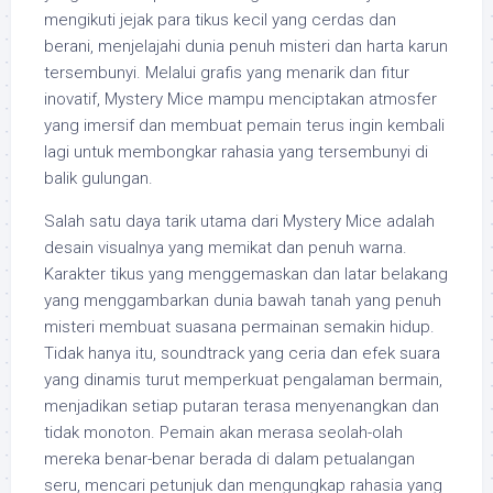
mengikuti jejak para tikus kecil yang cerdas dan
berani, menjelajahi dunia penuh misteri dan harta karun
tersembunyi. Melalui grafis yang menarik dan fitur
inovatif, Mystery Mice mampu menciptakan atmosfer
yang imersif dan membuat pemain terus ingin kembali
lagi untuk membongkar rahasia yang tersembunyi di
balik gulungan.
Salah satu daya tarik utama dari Mystery Mice adalah
desain visualnya yang memikat dan penuh warna.
Karakter tikus yang menggemaskan dan latar belakang
yang menggambarkan dunia bawah tanah yang penuh
misteri membuat suasana permainan semakin hidup.
Tidak hanya itu, soundtrack yang ceria dan efek suara
yang dinamis turut memperkuat pengalaman bermain,
menjadikan setiap putaran terasa menyenangkan dan
tidak monoton. Pemain akan merasa seolah-olah
mereka benar-benar berada di dalam petualangan
seru, mencari petunjuk dan mengungkap rahasia yang