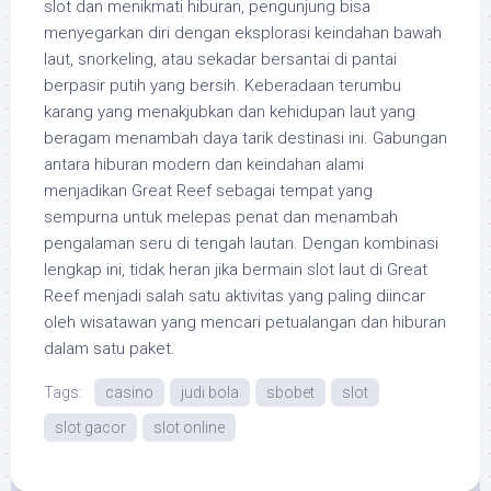
slot dan menikmati hiburan, pengunjung bisa
menyegarkan diri dengan eksplorasi keindahan bawah
laut, snorkeling, atau sekadar bersantai di pantai
berpasir putih yang bersih. Keberadaan terumbu
karang yang menakjubkan dan kehidupan laut yang
beragam menambah daya tarik destinasi ini. Gabungan
antara hiburan modern dan keindahan alami
menjadikan Great Reef sebagai tempat yang
sempurna untuk melepas penat dan menambah
pengalaman seru di tengah lautan. Dengan kombinasi
lengkap ini, tidak heran jika bermain slot laut di Great
Reef menjadi salah satu aktivitas yang paling diincar
oleh wisatawan yang mencari petualangan dan hiburan
dalam satu paket.
Tags:
casino
judi bola
sbobet
slot
slot gacor
slot online