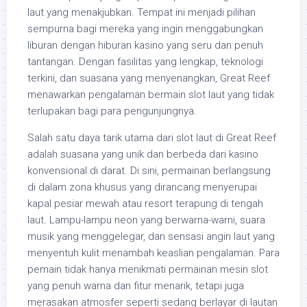
laut yang menakjubkan. Tempat ini menjadi pilihan
sempurna bagi mereka yang ingin menggabungkan
liburan dengan hiburan kasino yang seru dan penuh
tantangan. Dengan fasilitas yang lengkap, teknologi
terkini, dan suasana yang menyenangkan, Great Reef
menawarkan pengalaman bermain slot laut yang tidak
terlupakan bagi para pengunjungnya.
Salah satu daya tarik utama dari slot laut di Great Reef
adalah suasana yang unik dan berbeda dari kasino
konvensional di darat. Di sini, permainan berlangsung
di dalam zona khusus yang dirancang menyerupai
kapal pesiar mewah atau resort terapung di tengah
laut. Lampu-lampu neon yang berwarna-warni, suara
musik yang menggelegar, dan sensasi angin laut yang
menyentuh kulit menambah keaslian pengalaman. Para
pemain tidak hanya menikmati permainan mesin slot
yang penuh warna dan fitur menarik, tetapi juga
merasakan atmosfer seperti sedang berlayar di lautan