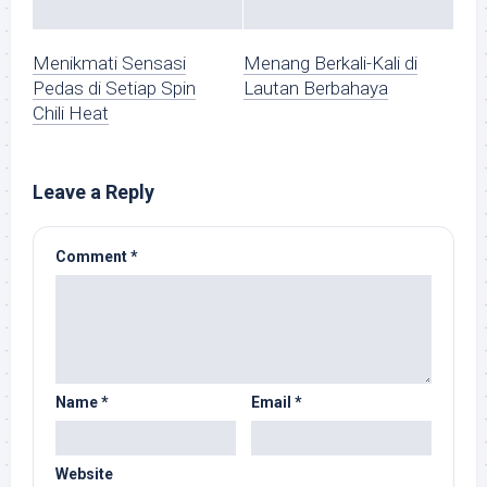
Menikmati Sensasi
Menang Berkali-Kali di
Pedas di Setiap Spin
Lautan Berbahaya
Chili Heat
Leave a Reply
Comment
*
Name
*
Email
*
Website