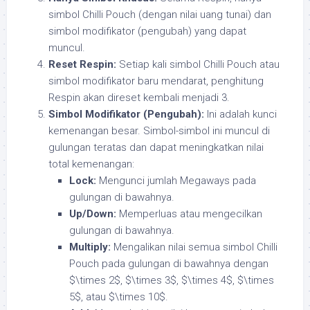
simbol Chilli Pouch (dengan nilai uang tunai) dan
simbol modifikator (pengubah) yang dapat
muncul.
Reset Respin:
Setiap kali simbol Chilli Pouch atau
simbol modifikator baru mendarat, penghitung
Respin akan direset kembali menjadi 3.
Simbol Modifikator (Pengubah):
Ini adalah kunci
kemenangan besar. Simbol-simbol ini muncul di
gulungan teratas dan dapat meningkatkan nilai
total kemenangan:
Lock:
Mengunci jumlah Megaways pada
gulungan di bawahnya.
Up/Down:
Memperluas atau mengecilkan
gulungan di bawahnya.
Multiply:
Mengalikan nilai semua simbol Chilli
Pouch pada gulungan di bawahnya dengan
$\times 2$, $\times 3$, $\times 4$, $\times
5$, atau $\times 10$.