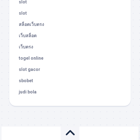
slot
slot
สล็อตเว็บตรง
เว็บสล็อต
เว็บตรง
togel online
slot gacor
sbobet
judi bola