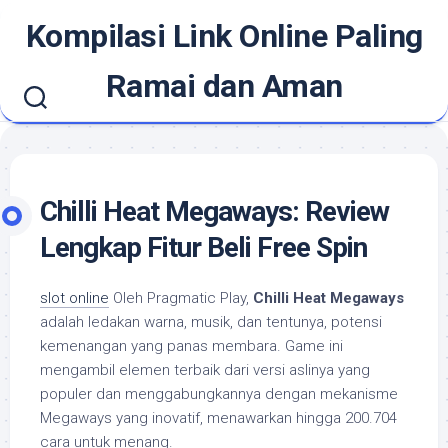
Skip
Kompilasi Link Online Paling
to
content
Ramai dan Aman
Chilli Heat Megaways: Review
Lengkap Fitur Beli Free Spin
slot online
Oleh Pragmatic Play,
Chilli Heat Megaways
adalah ledakan warna, musik, dan tentunya, potensi
kemenangan yang panas membara. Game ini
mengambil elemen terbaik dari versi aslinya yang
populer dan menggabungkannya dengan mekanisme
Megaways yang inovatif, menawarkan hingga 200.704
cara untuk menang.