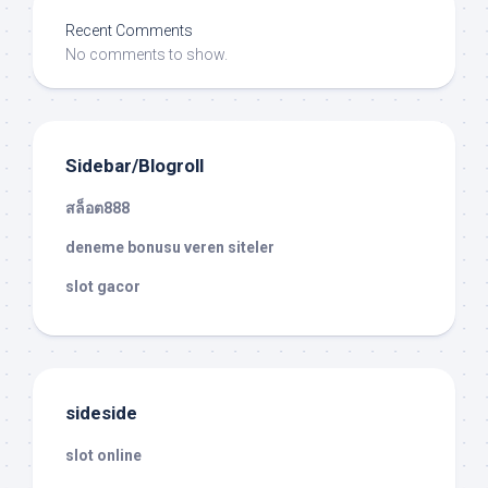
Recent Comments
No comments to show.
Sidebar/Blogroll
สล็อต888
deneme bonusu veren siteler
slot gacor
sideside
slot online