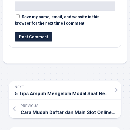
Save my name, email, and website in this
browser for the next time I comment.
NEXT
5 Tips Ampuh Mengelola Modal Saat Bermain Game Pragmatic Play.
PREVIOUS
Cara Mudah Daftar dan Main Slot Online di Situs Resmi